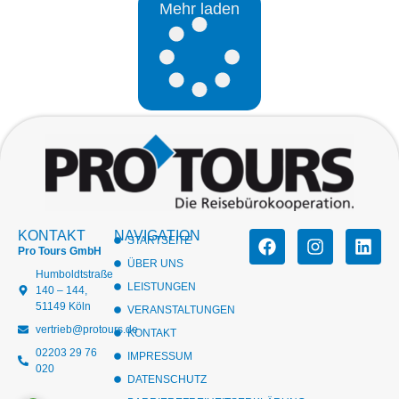
Mehr laden
KONTAKT
NAVIGATION
STARTSEITE
Pro Tours GmbH
ÜBER UNS
Humboldtstraße
LEISTUNGEN
140 – 144,
51149 Köln
VERANSTALTUNGEN
vertrieb@protours.de
KONTAKT
02203 29 76
IMPRESSUM
020
DATENSCHUTZ