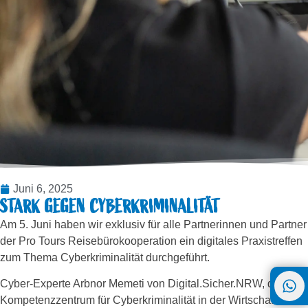
Juni 6, 2025
STARK GEGEN CYBERKRIMINALITÄT
Am 5. Juni haben wir exklusiv für alle Partnerinnen und Partner
der Pro Tours Reisebürokooperation ein digitales Praxistreffen
zum Thema Cyberkriminalität durchgeführt.
Cyber-Experte Arbnor Memeti von Digital.Sicher.NRW, dem
Kompetenzzentrum für Cyberkriminalität in der Wirtschaft,